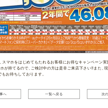
、
スマホをはじめてもたれるお客様にお得なキャンペーン実施
スマホが持てるので
、
ご検討中の方は是非ご来店下さい!!また
、
でもお待ちしております
。
事
へ
一覧へ
戻る
次