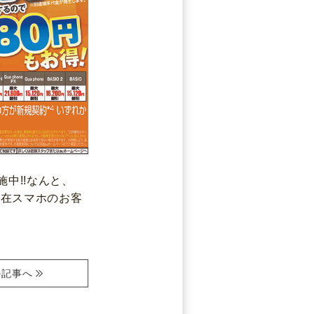
中!!なんと
、
現在スマホのお客
の記事
へ