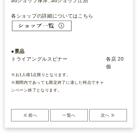
auショップ厚岸
、
auショップ江別
各ショップの詳細についてはこちら
●景品
トライアングルスピナー
各店 20
個
※お1人様1点限りとなります
。
※期間内であっても限定終了に達した時点でキャ
ンペーン終了となります
。
前
へ
一覧へ
次
へ