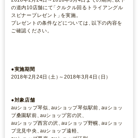
の道内10店舗にて
「
クルクル回るトライアングル
スピナープレゼント
」
を実施
。
プレゼントの条件などについては
、
以下の内容を
ご確認ください
。
●実施期間
2018年2月24日
（
土
）
～2018年3月4日
（
日
）
●対象店舗
auショップ琴似
、
auショップ琴似駅前
、
auショッ
プ桑園駅前
、
auショップ宮の沢
、
auショップ西宮の沢
、
auショップ野幌
、
auショッ
プ北見中央
、
auショップ遠軽
、